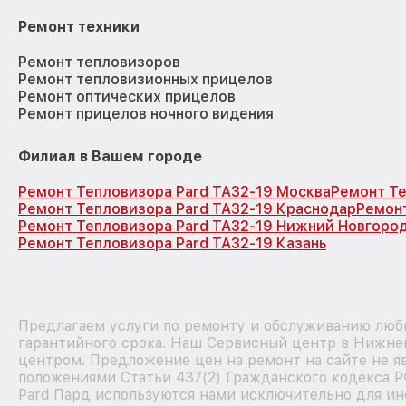
Ремонт техники
Ремонт тепловизоров
Ремонт тепловизионных прицелов
Ремонт оптических прицелов
Ремонт прицелов ночного видения
Филиал в Вашем городе
Ремонт Тепловизора Pard TA32-19 Москва
Ремонт Те
Ремонт Тепловизора Pard TA32-19 Краснодар
Ремонт
Ремонт Тепловизора Pard TA32-19 Нижний Новгоро
Ремонт Тепловизора Pard TA32-19 Казань
Предлагаем услуги по ремонту и обслуживанию любы
гарантийного срока. Наш Сервисный центр в Нижне
центром. Предложение цен на ремонт на сайте не я
положениями Статьи 437(2) Гражданского кодекса Р
Pard Пард используются нами исключительно для и