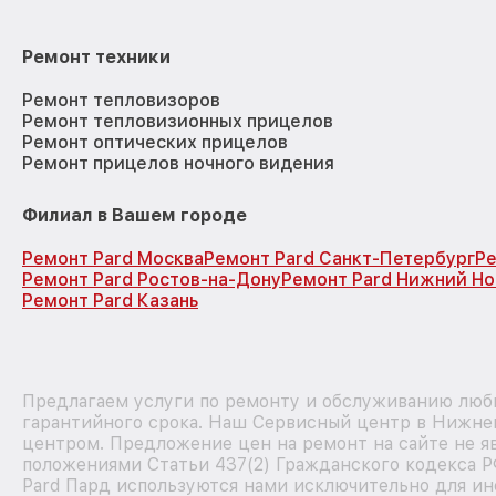
Ремонт техники
Ремонт тепловизоров
Ремонт тепловизионных прицелов
Ремонт оптических прицелов
Ремонт прицелов ночного видения
Филиал в Вашем городе
Ремонт Pard Москва
Ремонт Pard Санкт-Петербург
Ре
Ремонт Pard Ростов-на-Дону
Ремонт Pard Нижний Н
Ремонт Pard Казань
Предлагаем услуги по ремонту и обслуживанию любы
гарантийного срока. Наш Сервисный центр в Нижне
центром. Предложение цен на ремонт на сайте не я
положениями Статьи 437(2) Гражданского кодекса Р
Pard Пард используются нами исключительно для и