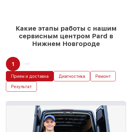
мы подстраиваемся под разные бюджеты
85%
починок Pard выполняются в
течение пары часов, если мастер
начинает работу сразу
Какие этапы работы с нашим
сервисным центром Pard в
Нижнем Новгороде
1
Прием и доставка
Диагностика
Ремонт
Результат