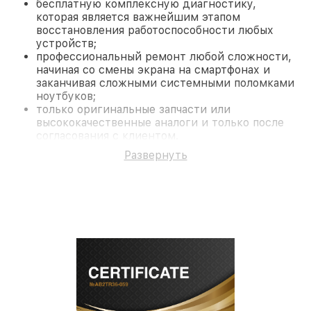
бесплатную комплексную диагностику,
которая является важнейшим этапом
восстановления работоспособности любых
устройств;
профессиональный ремонт любой сложности,
начиная со смены экрана на смартфонах и
заканчивая сложными системными поломками
ноутбуков;
только оригинальные запчасти или
высококачественные аналоги и только после
согласования с клиентом.
На все работы и замененные комплектующие
Развернуть
предоставляется длительная гарантия. В случае
поломки по условиям гарантии, мы бесплатно
исправим ситуацию.
Наши преимущества
Преимуществами нашего сервисного центра Pard
в Нижнем Новгороде являются:
лучшие специалисты с многолетним опытом и
безупречной репутацией;
современное оборудование и
лицензированное ПО в ремонтно-
диагностических мастерских;