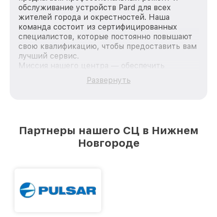
обслуживание устройств Pard для всех
жителей города и окрестностей. Наша
команда состоит из сертифицированных
специалистов, которые постоянно повышают
свою квалификацию, чтобы предоставить вам
лучший сервис.
Миссия нашего центра — обеспечить
качественный и доступный ремонт для
Развернуть
каждого пользователя продукции Pard, вне
зависимости от сложности поломки. Мы
стремимся к тому, чтобы каждый клиент был
удовлетворен скоростью и качеством
предоставляемых услуг. Наша цель — стать
Партнеры нашего СЦ в Нижнем
лучшим сервисным центром Pard в городе
Новгороде
Нижнем Новгороде, постоянно повышая
уровень доверия и лояльности наших
клиентов.