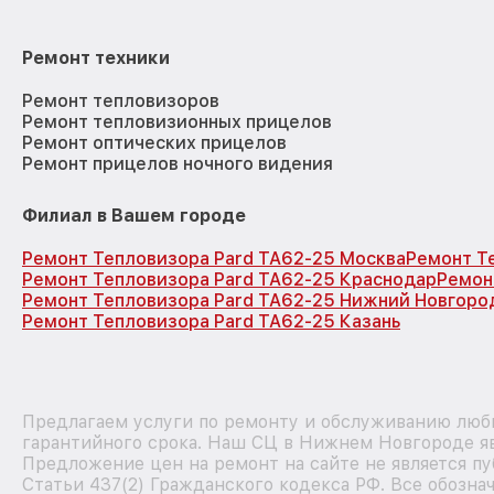
Ремонт техники
Ремонт тепловизоров
Ремонт тепловизионных прицелов
Ремонт оптических прицелов
Ремонт прицелов ночного видения
Филиал в Вашем городе
Ремонт Тепловизора Pard TA62-25 Москва
Ремонт Т
Ремонт Тепловизора Pard TA62-25 Краснодар
Ремон
Ремонт Тепловизора Pard TA62-25 Нижний Новгоро
Ремонт Тепловизора Pard TA62-25 Казань
Предлагаем услуги по ремонту и обслуживанию любы
гарантийного срока. Наш СЦ в Нижнем Новгороде я
Предложение цен на ремонт на сайте не является п
Статьи 437(2) Гражданского кодекса РФ. Все обозна