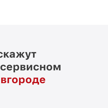
скажут
 сервисном
овгороде