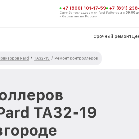
+7 (800) 101-17-59
+7 (831) 238
Служба техподдержки Pard
Работаем с
09:00
д
- бесплатно по России
Срочный ремонт
Це
ловизоров Pard
TA32-19
/
/
Ремонт контроллеров
оллеров
Pard TA32-19
вгороде