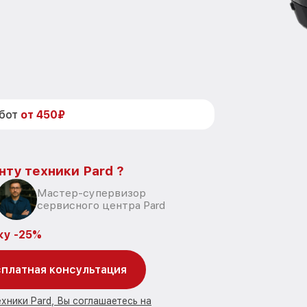
абот
от 450₽
нту техники Pard ?
Мастер-супервизор
сервисного центра Pard
ку -25%
платная консультация
хники Pard, Вы соглашаетесь на