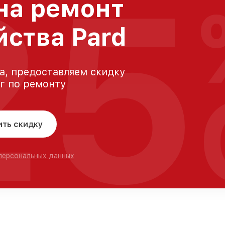
25
на ремонт
йства Pard
а, предоставляем скидку
уг по ремонту
ить скидку
 персональных данных