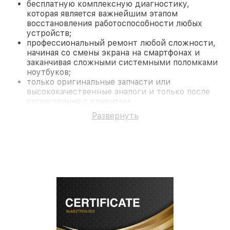
бесплатную комплексную диагностику,
которая является важнейшим этапом
восстановления работоспособности любых
устройств;
профессиональный ремонт любой сложности,
начиная со смены экрана на смартфонах и
заканчивая сложными системными поломками
ноутбуков;
только оригинальные запчасти или
высококачественные аналоги и только после
согласования с клиентом.
На все работы и замененные комплектующие
Развернуть
предоставляется длительная гарантия. В случае
поломки по условиям гарантии, мы бесплатно
исправим ситуацию.
Наши преимущества
Преимуществами нашего сервисного центра Pard
в Нижнем Новгороде являются:
лучшие специалисты с многолетним опытом и
безупречной репутацией;
современное оборудование и
лицензированное ПО в ремонтно-
диагностических мастерских;