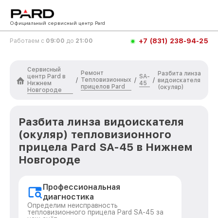
Официальный сервисный центр Pard
+7 (831) 238-94-25
Работаем с
09:00
до
21:00
Сервисный
Ремонт
Разбита линза
центр Pard в
SA-
Тепловизионных
/
/
/
видоискателя
Нижнем
45
прицелов Pard
(окуляр)
Новгороде
Разбита линза видоискателя
(окуляр) тепловизионного
прицела Pard SA-45 в Нижнем
Новгороде
Профессиональная
диагностика
Определим неисправность
тепловизионного прицела Pard SA-45 за