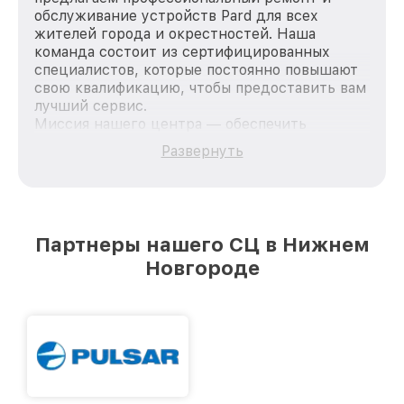
обслуживание устройств Pard для всех
жителей города и окрестностей. Наша
команда состоит из сертифицированных
специалистов, которые постоянно повышают
свою квалификацию, чтобы предоставить вам
лучший сервис.
Миссия нашего центра — обеспечить
качественный и доступный ремонт для
Развернуть
каждого пользователя продукции Pard, вне
зависимости от сложности поломки. Мы
стремимся к тому, чтобы каждый клиент был
удовлетворен скоростью и качеством
предоставляемых услуг. Наша цель — стать
Партнеры нашего СЦ в Нижнем
лучшим сервисным центром Pard в городе
Новгороде
Нижнем Новгороде, постоянно повышая
уровень доверия и лояльности наших
клиентов.