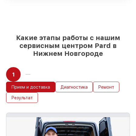
проверенные реплики
– с учётом любых
финансовых возможностей
85%
работ занимают до 2 часов, после
приёма тепловизионного прицела
Какие этапы работы с нашим
сервисным центром Pard в
Нижнем Новгороде
1
Прием и доставка
Диагностика
Ремонт
Результат