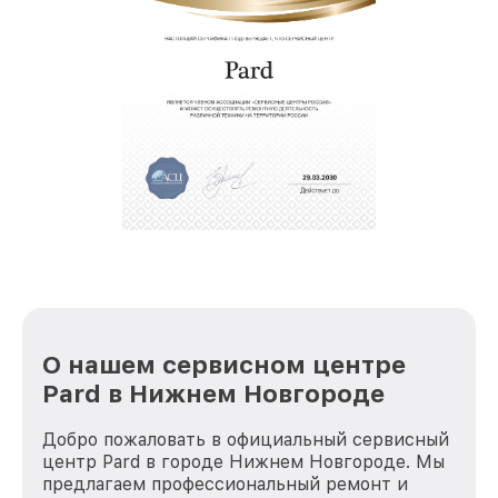
позволяет сократить сроки
восстановительных работ;
звернуть
услуги курьера для владельцев
крупногабаритной техники, которые
обеспечат доставку устройств в сервис в
полной сохранности и бесплатно.
За годы своей деятельности мы получали только
положительные отзывы и обрели отличную
репутацию. Мы постоянно совершенствуемся и
стараемся каждый день делать наш сервис еще
лучше!
О нашем сервисном центре
Pard в Нижнем Новгороде
Добро пожаловать в официальный сервисный
центр Pard в городе Нижнем Новгороде. Мы
предлагаем профессиональный ремонт и