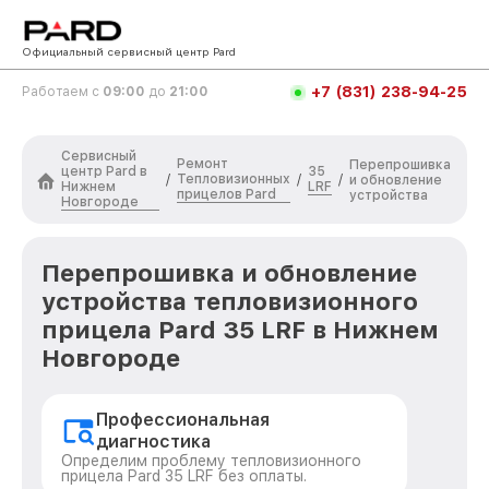
Официальный сервисный центр Pard
+7 (831) 238-94-25
Работаем с
09:00
до
21:00
Сервисный
Ремонт
Перепрошивка
центр Pard в
35
Тепловизионных
/
/
/
и обновление
Нижнем
LRF
прицелов Pard
устройства
Новгороде
Перепрошивка и обновление
устройства тепловизионного
прицела Pard 35 LRF в Нижнем
Новгороде
Профессиональная
диагностика
Определим проблему тепловизионного
прицела Pard 35 LRF без оплаты.