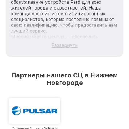
обслуживание устройств Pard для всех
жителей города и окрестностей. Наша
команда состоит из сертифицированных
специалистов, которые постоянно повышают
свою квалификацию, чтобы предоставить вам
лучший сервис.
Миссия нашего центра — обеспечить
качественный и доступный ремонт для
Развернуть
каждого пользователя продукции Pard, вне
зависимости от сложности поломки. Мы
стремимся к тому, чтобы каждый клиент был
удовлетворен скоростью и качеством
предоставляемых услуг. Наша цель — стать
Партнеры нашего СЦ в Нижнем
лучшим сервисным центром Pard в городе
Новгороде
Нижнем Новгороде, постоянно повышая
уровень доверия и лояльности наших
клиентов.
Сервисный центр Pulsar в