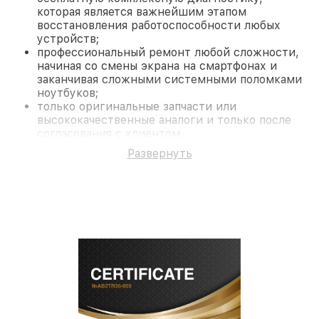
которая является важнейшим этапом
восстановления работоспособности любых
устройств;
профессиональный ремонт любой сложности,
начиная со смены экрана на смартфонах и
заканчивая сложными системными поломками
ноутбуков;
только оригинальные запчасти или
высококачественные аналоги и только после
согласования с клиентом.
На все работы и замененные комплектующие
Развернуть
предоставляется длительная гарантия. В случае
поломки по условиям гарантии, мы бесплатно
исправим ситуацию.
Наши преимущества
Преимуществами нашего сервисного центра Pard
в Нижнем Новгороде являются:
лучшие специалисты с многолетним опытом и
безупречной репутацией;
современное оборудование и
лицензированное ПО в ремонтно-
диагностических мастерских;
собственный склад комплектующих, что