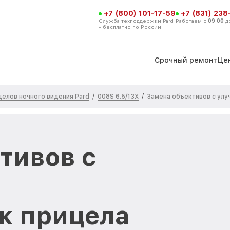
+7 (800) 101-17-59
+7 (831) 238
Служба техподдержки Pard
Работаем с
09:00
д
- бесплатно по России
Срочный ремонт
Це
елов ночного видения Pard
008S 6.5/13X
/
/
Замена объективов с ул
тивов с
к прицела