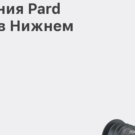
ния Pard
 в Нижнем