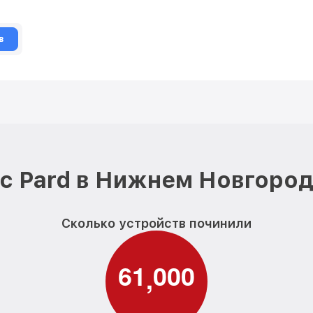
в
с Pard в Нижнем Новгород
Сколько устройств починили
6
1
0
0
0
,