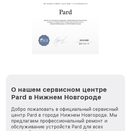
восстановительных работ;
звернуть
услуги курьера для владельцев
крупногабаритной техники, которые
обеспечат доставку устройств в сервис в
полной сохранности и бесплатно.
За годы своей деятельности мы получали только
положительные отзывы и обрели отличную
репутацию. Мы постоянно совершенствуемся и
стараемся каждый день делать наш сервис еще
лучше!
О нашем сервисном центре
Pard в Нижнем Новгороде
Добро пожаловать в официальный сервисный
центр Pard в городе Нижнем Новгороде. Мы
предлагаем профессиональный ремонт и
обслуживание устройств Pard для всех