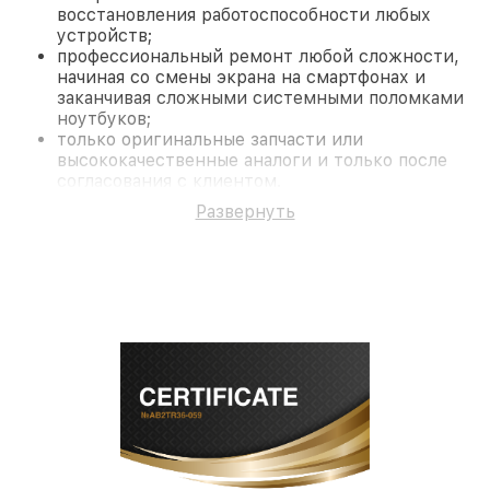
восстановления работоспособности любых
устройств;
профессиональный ремонт любой сложности,
начиная со смены экрана на смартфонах и
заканчивая сложными системными поломками
ноутбуков;
только оригинальные запчасти или
высококачественные аналоги и только после
согласования с клиентом.
На все работы и замененные комплектующие
Развернуть
предоставляется длительная гарантия. В случае
поломки по условиям гарантии, мы бесплатно
исправим ситуацию.
Наши преимущества
Преимуществами нашего сервисного центра Pard
в Нижнем Новгороде являются:
лучшие специалисты с многолетним опытом и
безупречной репутацией;
современное оборудование и
лицензированное ПО в ремонтно-
диагностических мастерских;
собственный склад комплектующих, что
позволяет сократить сроки