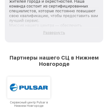
жителей города и окрестностей. Наша
команда состоит из сертифицированных
специалистов, которые постоянно повышают
свою квалификацию, чтобы предоставить вам
лучший сервис.
Миссия нашего центра — обеспечить
качественный и доступный ремонт для
Развернуть
каждого пользователя продукции Pard, вне
зависимости от сложности поломки. Мы
стремимся к тому, чтобы каждый клиент был
удовлетворен скоростью и качеством
предоставляемых услуг. Наша цель — стать
Партнеры нашего СЦ в Нижнем
лучшим сервисным центром Pard в городе
Новгороде
Нижнем Новгороде, постоянно повышая
уровень доверия и лояльности наших
клиентов.
Сервисный центр Pulsar в
Нижнем Новгороде