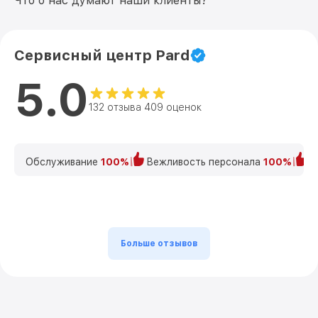
Что о нас думают наши клиенты?
Сервисный центр Pard
5.0
132 отзыва 409 оценок
Обслуживание
100%
Вежливость персонала
100%
К
Больше отзывов