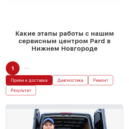
проверенные реплики
– для разного
бюджета
85%
починок занимают до 2 часов, если
мастер приступает к ремонту сразу
Какие этапы работы с нашим
сервисным центром Pard в
Нижнем Новгороде
1
Прием и доставка
Диагностика
Ремонт
Результат