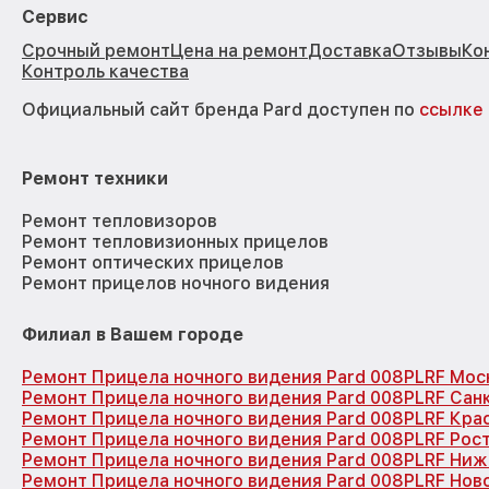
Сервис
Срочный ремонт
Цена на ремонт
Доставка
Отзывы
Ко
Контроль качества
Официальный сайт бренда Pard доступен по
ссылке
Ремонт техники
Ремонт тепловизоров
Ремонт тепловизионных прицелов
Ремонт оптических прицелов
Ремонт прицелов ночного видения
Филиал в Вашем городе
Ремонт Прицела ночного видения Pard 008PLRF Мос
Ремонт Прицела ночного видения Pard 008PLRF Сан
Ремонт Прицела ночного видения Pard 008PLRF Кра
Ремонт Прицела ночного видения Pard 008PLRF Рос
Ремонт Прицела ночного видения Pard 008PLRF Ни
Ремонт Прицела ночного видения Pard 008PLRF Нов