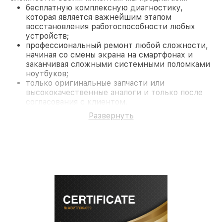
бесплатную комплексную диагностику,
которая является важнейшим этапом
восстановления работоспособности любых
устройств;
профессиональный ремонт любой сложности,
начиная со смены экрана на смартфонах и
заканчивая сложными системными поломками
ноутбуков;
только оригинальные запчасти или
высококачественные аналоги и только после
согласования с клиентом.
На все работы и замененные комплектующие
Развернуть
предоставляется длительная гарантия. В случае
поломки по условиям гарантии, мы бесплатно
исправим ситуацию.
Наши преимущества
Преимуществами нашего сервисного центра Pard
в Нижнем Новгороде являются:
лучшие специалисты с многолетним опытом и
безупречной репутацией;
современное оборудование и
лицензированное ПО в ремонтно-
диагностических мастерских;