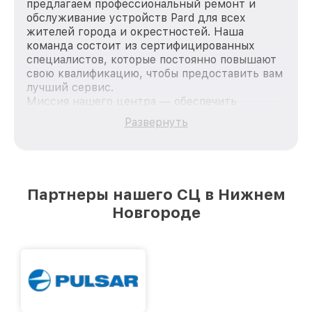
предлагаем профессиональный ремонт и
обслуживание устройств Pard для всех
жителей города и окрестностей. Наша
команда состоит из сертифицированных
специалистов, которые постоянно повышают
свою квалификацию, чтобы предоставить вам
лучший сервис.
Миссия нашего центра — обеспечить
качественный и доступный ремонт для
Развернуть
каждого пользователя продукции Pard, вне
зависимости от сложности поломки. Мы
стремимся к тому, чтобы каждый клиент был
удовлетворен скоростью и качеством
предоставляемых услуг. Наша цель — стать
Партнеры нашего СЦ в Нижнем
лучшим сервисным центром Pard в городе
Новгороде
Нижнем Новгороде, постоянно повышая
уровень доверия и лояльности наших
клиентов.